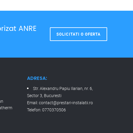
orizat ANRE
SOLICITATI O OFERTA
ADRESA:
Str. Alexandru Papiu Ilarian, nr. 6,
Sector 3, Bucuresti
un
Email:
contact@prestari-instalatii.ro
satherm
Telefon:
0770370506