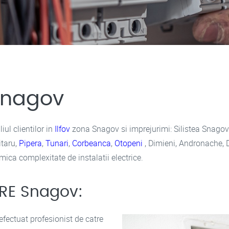
 Snagov
ul clientilor in
Ilfov
zona Snagov si imprejurimi: Silistea Snagovul
itaru,
Pipera
,
Tunari
,
Corbeanca
,
Otopeni
, Dimieni, Andronache, D
mica complexitate de instalatii electrice.
NRE Snagov:
 efectuat profesionist de catre