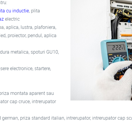
tru:
ita cu inductie
, plita
az
electric
, aplica, lustra, plafoniera,
led, proiector, pendul, aplica
 iodura metalica, spoturi GU10,
ere electronice, startere,
, priza montata aparent sau
pator cap cruce, intrerupator
german, priza standard italian, intrerupator, intrerupator cap scar