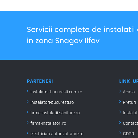
Servicii complete de instalatii
in zona Snagov Ilfov
PARTENERI
LINK-UR
instalator-bucuresti.com.ro
Acasa
instalatori-bucuresti.ro
Preturi
firme-instalatii-sanitare.ro
Instalat
firma-instalatori.ro
Contac
electrician-autorizat-anre.ro
GDPR