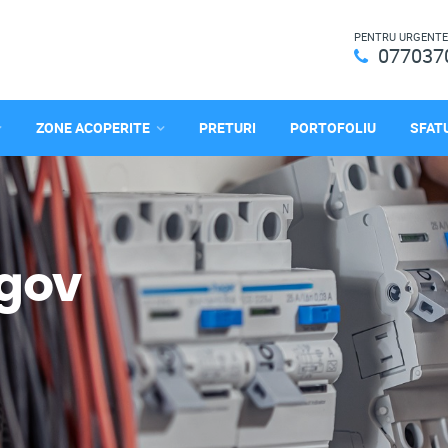
PENTRU URGENTE
077037
ZONE ACOPERITE
PRETURI
PORTOFOLIU
SFATU
agov