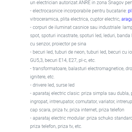
un electrician autorizat ANRE in zona Snagov pen
- electrocasnice incorporabile pentru bucatarie:
pl
vitroceramica, plita electrica, cuptor electric,
arag
- corpuri de iluminat casnice sau industriale: lampa
spot, spoturi incastrate, spoturi led, leduri, banda 
cu senzor, proiector pe sina
- becuri led, tuburi de neon, tuburi led, becuri cu
GU5,3, becuri E14, E27, pl-c, etc.
- transformatoare, balasturi electromagnetice, dros
ignitere, etc.
- drivere led, surse led
- aparataj electric clasic: priza simpla sau dubla
ingropat, intrerupator, comutator, variator, intreru
cap scara, priza tv, priza internet, priza telefon
- aparataj electric modular: priza schuko standard 
priza telefon, priza tv, etc.