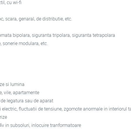
il, cu wi-fi
, scara, genaral, de distributie, etc.
ata bipolara, siguranta tripolara, siguranta tetrapolara
e, sonerie modulara, etc.
ize si lumina
se, vile, apartamente
e de legatura sau de aparat
i electric, fluctuatii de tensiune, zgomote anormale in interiorul ta
rize
24v in subsoluri, inlocuire tranformatoare