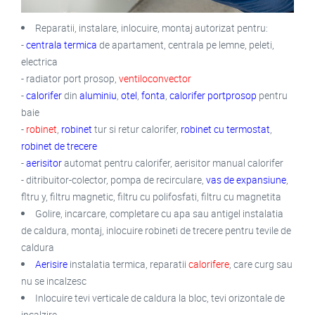
Reparatii, instalare, inlocuire, montaj autorizat pentru:
-
centrala termica
de apartament, centrala pe lemne, peleti,
electrica
- radiator port prosop,
ventiloconvector
-
calorifer
din
aluminiu
,
otel
,
fonta
,
calorifer portprosop
pentru
baie
-
robinet
,
robinet
tur si retur calorifer,
robinet cu termostat
,
robinet de trecere
-
aerisitor
automat pentru calorifer, aerisitor manual calorifer
- ditribuitor-colector, pompa de recirculare,
vas de expansiune
,
fltru y, filtru magnetic, filtru cu polifosfati, filtru cu magnetita
Golire, incarcare, completare cu apa sau antigel instalatia
de caldura, montaj, inlocuire robineti de trecere pentru tevile de
caldura
Aerisire
instalatia termica, reparatii
calorifere
, care curg sau
nu se incalzesc
Inlocuire tevi verticale de caldura la bloc, tevi orizontale de
incalzire