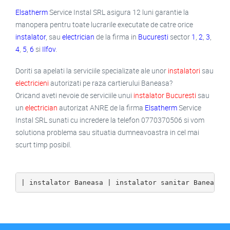
Elsatherm
Service Instal SRL asigura 12 luni garantie la
manopera pentru toate lucrarile executate de catre orice
instalator
, sau
electrician
de la firma in
Bucuresti
sector
1
,
2
,
3
,
4
,
5
,
6
si
Ilfov
.
Doriti sa apelati la serviciile specializate ale unor
instalatori
sau
electricieni
autorizati pe raza cartierului Baneasa?
Oricand aveti nevoie de serviciile unui
instalator Bucuresti
sau
un
electrician
autorizat ANRE de la firma
Elsatherm
Service
Instal SRL sunati cu incredere la telefon 0770370506 si vom
solutiona problema sau situatia dumneavoastra in cel mai
scurt timp posibil.
| instalator Baneasa | instalator sanitar Baneasa 