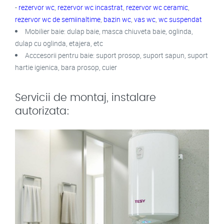
-
rezervor wc
,
rezervor wc incastrat
,
rezervor wc ceramic
,
rezervor wc de semiinaltime
,
bazin wc
,
vas wc
,
wc suspendat
Mobilier baie: dulap baie, masca chiuveta baie, oglinda,
dulap cu oglinda, etajera, etc
Acccesorii pentru baie: suport prosop, suport sapun, suport
hartie igienica, bara prosop, cuier
Servicii de montaj, instalare
autorizata: