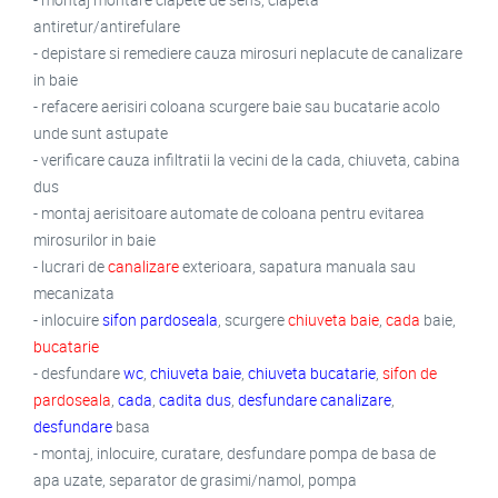
antiretur/antirefulare
- depistare si remediere cauza mirosuri neplacute de canalizare
in baie
- refacere aerisiri coloana scurgere baie sau bucatarie acolo
unde sunt astupate
- verificare cauza infiltratii la vecini de la cada, chiuveta, cabina
dus
- montaj aerisitoare automate de coloana pentru evitarea
mirosurilor in baie
- lucrari de
canalizare
exterioara, sapatura manuala sau
mecanizata
- inlocuire
sifon pardoseala
, scurgere
chiuveta baie
,
cada
baie,
bucatarie
- desfundare
wc
,
chiuveta baie
,
chiuveta bucatarie
,
sifon de
pardoseala
,
cada
,
cadita dus
,
desfundare canalizare
,
desfundare
basa
- montaj, inlocuire, curatare, desfundare pompa de basa de
apa uzate, separator de grasimi/namol, pompa