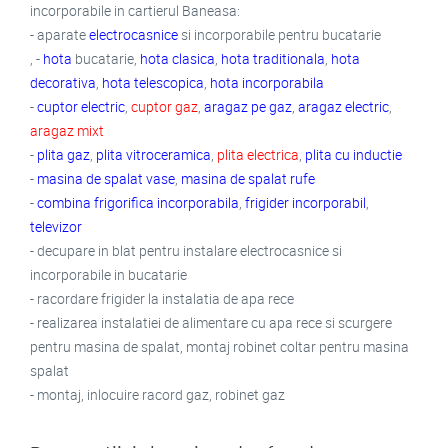
incorporabile in cartierul Baneasa:
- aparate
electrocasnice
si incorporabile pentru bucatarie
, -
hota
bucatarie,
hota clasica
,
hota traditionala
,
hota
decorativa
,
hota telescopica
,
hota incorporabila
-
cuptor electric
,
cuptor gaz
,
aragaz pe gaz
,
aragaz electric
,
aragaz mixt
-
plita gaz
,
plita vitroceramica
,
plita electrica
,
plita cu inductie
-
masina de spalat vase
,
masina de spalat rufe
-
combina frigorifica incorporabila
,
frigider incorporabil
,
televizor
- decupare in blat pentru instalare electrocasnice si
incorporabile in bucatarie
- racordare frigider la instalatia de apa rece
- realizarea instalatiei de alimentare cu apa rece si scurgere
pentru masina de spalat, montaj robinet coltar pentru masina
spalat
- montaj, inlocuire racord gaz, robinet gaz