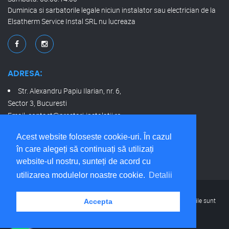
Duminica si sarbatorile legale niciun instalator sau electrician de la
Elsatherm Service Instal SRL nu lucreaza
ADRESA:
Str. Alexandru Papiu Ilarian, nr. 6,
Sector 3, Bucuresti
Email:
contact@prestari-instalatii.ro
Telefon:
0770370506
Acest website foloseste cookie-uri. În cazul
în care alegeți să continuați să utilizați
website-ul nostru, sunteți de acord cu
utilizarea modulelor noastre cookie.
Detalii
Copyright © 2009-2023 ELSATHERM SERVICE INSTAL. Toate drepturile sunt
Accepta
rezervate
.