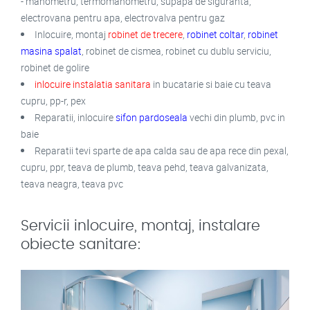
- manometru, termomanometru, supapa de siguranta,
electrovana pentru apa, electrovalva pentru gaz
Inlocuire, montaj
robinet de trecere
,
robinet coltar
,
robinet
masina spalat
, robinet de cismea, robinet cu dublu serviciu,
robinet de golire
inlocuire instalatia sanitara
in bucatarie si baie cu teava
cupru, pp-r, pex
Reparatii, inlocuire
sifon pardoseala
vechi din plumb, pvc in
baie
Reparatii tevi sparte de apa calda sau de apa rece din pexal,
cupru, ppr, teava de plumb, teava pehd, teava galvanizata,
teava neagra, teava pvc
Servicii inlocuire, montaj, instalare
obiecte sanitare: