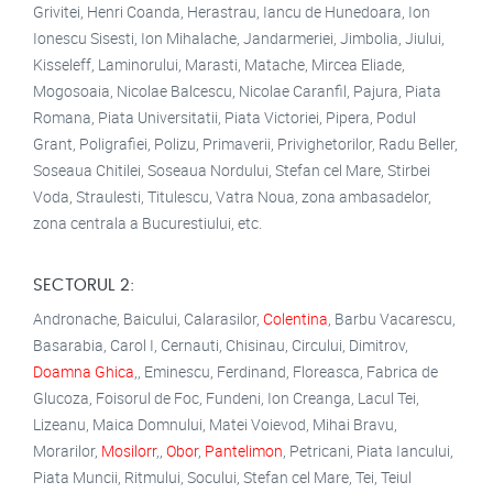
Grivitei, Henri Coanda, Herastrau, Iancu de Hunedoara, Ion
Ionescu Sisesti, Ion Mihalache, Jandarmeriei, Jimbolia, Jiului,
Kisseleff, Laminorului, Marasti, Matache, Mircea Eliade,
Mogosoaia, Nicolae Balcescu, Nicolae Caranfil, Pajura, Piata
Romana, Piata Universitatii, Piata Victoriei, Pipera, Podul
Grant, Poligrafiei, Polizu, Primaverii, Privighetorilor, Radu Beller,
Soseaua Chitilei, Soseaua Nordului, Stefan cel Mare, Stirbei
Voda, Straulesti, Titulescu, Vatra Noua, zona ambasadelor,
zona centrala a Bucurestiului, etc.
SECTORUL 2:
Andronache, Baicului, Calarasilor,
Colentina
, Barbu Vacarescu,
Basarabia, Carol I, Cernauti, Chisinau, Circului, Dimitrov,
Doamna Ghica
,, Eminescu, Ferdinand, Floreasca, Fabrica de
Glucoza, Foisorul de Foc, Fundeni, Ion Creanga, Lacul Tei,
Lizeanu, Maica Domnului, Matei Voievod, Mihai Bravu,
Morarilor,
Mosilorr
,,
Obor
,
Pantelimon
, Petricani, Piata Iancului,
Piata Muncii, Ritmului, Socului, Stefan cel Mare, Tei, Teiul