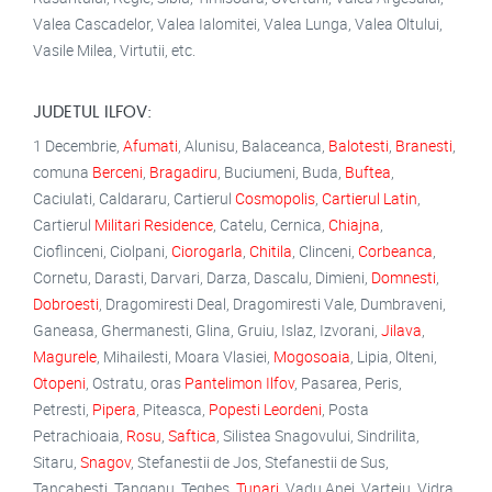
Valea Cascadelor, Valea Ialomitei, Valea Lunga, Valea Oltului,
Vasile Milea, Virtutii, etc.
JUDETUL ILFOV:
1 Decembrie,
Afumati
, Alunisu, Balaceanca,
Balotesti
,
Branesti
,
comuna
Berceni
,
Bragadiru
, Buciumeni, Buda,
Buftea
,
Caciulati, Caldararu, Cartierul
Cosmopolis
,
Cartierul Latin
,
Cartierul
Militari Residence
, Catelu, Cernica,
Chiajna
,
Cioflinceni, Ciolpani,
Ciorogarla
,
Chitila
, Clinceni,
Corbeanca
,
Cornetu, Darasti, Darvari, Darza, Dascalu, Dimieni,
Domnesti
,
Dobroesti
, Dragomiresti Deal, Dragomiresti Vale, Dumbraveni,
Ganeasa, Ghermanesti, Glina, Gruiu, Islaz, Izvorani,
Jilava
,
Magurele
, Mihailesti, Moara Vlasiei,
Mogosoaia
, Lipia, Olteni,
Otopeni
, Ostratu, oras
Pantelimon Ilfov
, Pasarea, Peris,
Petresti,
Pipera
, Piteasca,
Popesti Leordeni
, Posta
Petrachioaia,
Rosu
,
Saftica
, Silistea Snagovului, Sindrilita,
Sitaru,
Snagov
, Stefanestii de Jos, Stefanestii de Sus,
Tancabesti, Tanganu, Teghes,
Tunari
, Vadu Anei, Varteju, Vidra,