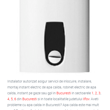
Instalator autorizat asigur servicii de inlocuire, instalare,
montaj instant electric de apa calda, robinet electric de apa
calda, instant pe gaze sau gpl in
Bucuresti
in sectoarele
1
,
2
,
3
,
4
,
5
,
6
din
Bucuresti
si in toate localitatile judetului
Ilfov
. Aveti
probleme cu apa calda in Bucuresti? Apa calda este mai mult