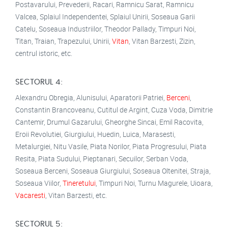
Postavarului, Prevederii, Racari, Ramnicu Sarat, Ramnicu
Valcea, Splaiul Independentei, Splaiul Unirii, Soseaua Garii
Catelu, Soseaua Industriilor, Theodor Pallady, Timpuri Noi,
Titan, Traian, Trapezului, Unirii,
Vitan
, Vitan Barzesti, Zizin,
centrul istoric, etc.
SECTORUL 4:
Alexandru Obregia, Alunisului, Aparatorii Patriei,
Berceni
,
Constantin Brancoveanu, Cutitul de Argint, Cuza Voda, Dimitrie
Cantemir, Drumul Gazarului, Gheorghe Sincai, Emil Racovita,
Eroii Revolutiei, Giurgiului, Huedin, Luica, Marasesti,
Metalurgiei, Nitu Vasile, Piata Norilor, Piata Progresului, Piata
Resita, Piata Sudului, Pieptanari, Secuilor, Serban Voda,
Soseaua Berceni, Soseaua Giurgiului, Soseaua Oltenitei, Straja,
Soseaua Viilor,
Tineretului
, Timpuri Noi, Turnu Magurele, Uioara,
Vacaresti
, Vitan Barzesti, etc.
SECTORUL 5: