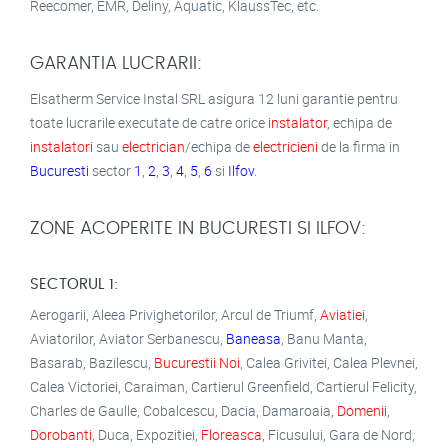
Reecomer, EMR, Deliny, Aquatic, KlaussTec, etc.
GARANTIA LUCRARII:
Elsatherm Service Instal SRL asigura 12 luni garantie pentru
toate lucrarile executate de catre orice
instalator
, echipa de
instalatori
sau
electrician
/echipa de
electricieni
de la firma in
Bucuresti
sector
1
,
2
,
3
,
4
,
5
,
6
si
Ilfov
.
ZONE ACOPERITE IN BUCURESTI SI ILFOV:
SECTORUL 1:
Aerogarii, Aleea Privighetorilor, Arcul de Triumf,
Aviatiei
,
Aviatorilor, Aviator Serbanescu,
Baneasa
, Banu Manta,
Basarab, Bazilescu,
Bucurestii Noi
, Calea Grivitei, Calea Plevnei,
Calea Victoriei, Caraiman, Cartierul Greenfield, Cartierul Felicity,
Charles de Gaulle, Cobalcescu, Dacia, Damaroaia,
Domenii
,
Dorobanti
, Duca, Expozitiei,
Floreasca
, Ficusului, Gara de Nord,