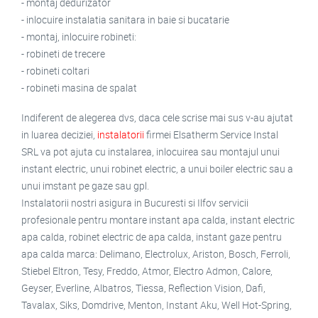
- montaj dedurizator
- inlocuire instalatia sanitara in baie si bucatarie
- montaj, inlocuire robineti:
- robineti de trecere
- robineti coltari
- robineti masina de spalat
Indiferent de alegerea dvs, daca cele scrise mai sus v-au ajutat
in luarea deciziei,
instalatorii
firmei Elsatherm Service Instal
SRL va pot ajuta cu instalarea, inlocuirea sau montajul unui
instant electric, unui robinet electric, a unui boiler electric sau a
unui imstant pe gaze sau gpl.
Instalatorii nostri asigura in Bucuresti si Ilfov servicii
profesionale pentru montare instant apa calda, instant electric
apa calda, robinet electric de apa calda, instant gaze pentru
apa calda marca: Delimano, Electrolux, Ariston, Bosch, Ferroli,
Stiebel Eltron, Tesy, Freddo, Atmor, Electro Admon, Calore,
Geyser, Everline, Albatros, Tiessa, Reflection Vision, Dafi,
Tavalax, Siks, Domdrive, Menton, Instant Aku, Well Hot-Spring,