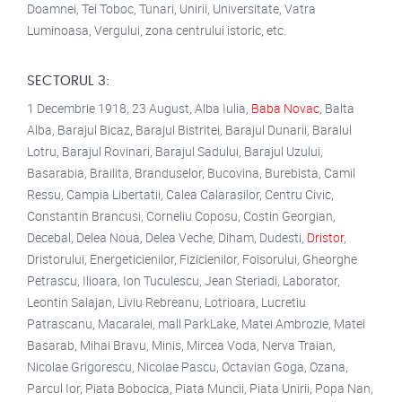
Doamnei, Tei Toboc, Tunari, Unirii, Universitate, Vatra
Luminoasa, Vergului, zona centrului istoric, etc.
SECTORUL 3:
1 Decembrie 1918, 23 August, Alba Iulia,
Baba Novac
, Balta
Alba, Barajul Bicaz, Barajul Bistritei, Barajul Dunarii, Baralul
Lotru, Barajul Rovinari, Barajul Sadului, Barajul Uzului,
Basarabia, Brailita, Branduselor, Bucovina, Burebista, Camil
Ressu, Campia Libertatii, Calea Calarasilor, Centru Civic,
Constantin Brancusi, Corneliu Coposu, Costin Georgian,
Decebal, Delea Noua, Delea Veche, Diham, Dudesti,
Dristor
,
Dristorului, Energeticienilor, Fizicienilor, Foisorului, Gheorghe
Petrascu, Ilioara, Ion Tuculescu, Jean Steriadi, Laborator,
Leontin Salajan, Liviu Rebreanu, Lotrioara, Lucretiu
Patrascanu, Macaralei, mall ParkLake, Matei Ambrozie, Matei
Basarab, Mihai Bravu, Minis, Mircea Voda, Nerva Traian,
Nicolae Grigorescu, Nicolae Pascu, Octavian Goga, Ozana,
Parcul Ior, Piata Bobocica, Piata Muncii, Piata Unirii, Popa Nan,