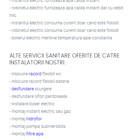
- instantul electric furnizeaza apa calda instant
- robinetul electric furnizeaza apa calda instant dar cu debit
mic
- instantul electric consuma curent doar cand este folosit
- robinetul electric consuma curent doar cand este folosit
- boilerul electric mentine temperatura apei constanta
ALTE SERVICII SANITARE OFERITE DE CATRE
INSTALATORII NOSTRI:
- inlocuire
racord
flexibil wc
- inlocuire racord flexibil baterie
-
desfundare
scurgere
- desfundare sifon pardoseala
- instalare boiler electric
- montaj instant electric sau gaz
- montaj
hidrofor
- montaj pompa submersibila
- montaj
filtre apa