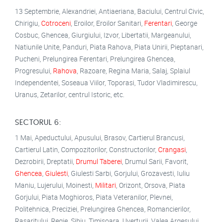
13 Septembrie, Alexandriei, Antiaeriana, Baciului, Centrul Civic,
Chirigiu,
Cotroceni
, Eroilor, Eroilor Sanitari,
Ferentari
, George
Cosbuc, Ghencea, Giurgiului, Izvor, Libertatii, Margeanului,
Natiunile Unite, Panduri, Piata Rahova, Piata Unirii, Pieptanari,
Pucheni, Prelungirea Ferentari, Prelungirea Ghencea,
Progresului,
Rahova
, Razoare, Regina Maria, Salaj, Splaiul
Independentei, Soseaua Viilor, Toporasi, Tudor Vladimirescu,
Uranus, Zetarilor, centrul Istoric, etc.
SECTORUL 6:
1 Mai, Apeductului, Apusului, Brasov, Cartierul Brancusi,
Cartierul Latin, Compozitorilor, Constructorilor,
Crangasi
,
Dezrobirii, Dreptatii,
Drumul Taberei
, Drumul Sarii, Favorit,
Ghencea
,
Giulesti
, Giulesti Sarbi, Gorjului, Grozavesti, Iuliu
Maniu, Lujerului, Moinesti,
Militari
, Orizont, Orsova, Piata
Gorjului, Piata Moghioros, Piata Veteranilor, Plevnei,
Politehnica, Preciziei, Prelungirea Ghencea, Romancierilor,
Rasaritului, Regie, Sibiu, Timisoara, Uverturii, Valea Argesului,