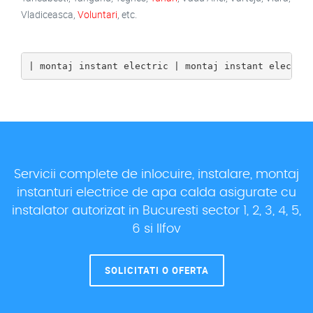
Vladiceasca,
Voluntari
, etc.
| montaj instant electric | montaj instant electri
Servicii complete de inlocuire, instalare, montaj
instanturi electrice de apa calda asigurate cu
instalator autorizat in Bucuresti sector 1, 2, 3, 4, 5,
6 si Ilfov
SOLICITATI O OFERTA