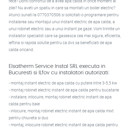
rece? Doriti confortul de a avea apa calda in orice moment al
zilei? Nu aveti un spatiu in care sa montati un boiler electric?
Atunci sunati la 0770370506 si solicitati o programare pentru
instalarea sau montajul unui instant electric de apa calda, a
unui robinet electric sau a unui instant pe gaze. Vom trimite un
instalator specialist care sa gaseasca cea mai sigura, eficienta,
ieftina si rapida solutie pentru ca dvs sa beneficiati de apa
calda oricand.
Elsatherm Service Instal SRL executa in
Bucuresti si ILfov cu instalatori autorizati:
- montaj instant electric de apa calda cu putere intre 3-5,5 kw
- montaj robinet electric instant de apa calda pentru bucatarie
- instalare, inlocuire, montaj robinet electric instant de apa
calda pentru baie
- inlocuire, montaj robinet electric instant de apa calda mixt
pentru chiuveta si dus
- montaj, inlocuire robinet electric instant de apa calda pentru