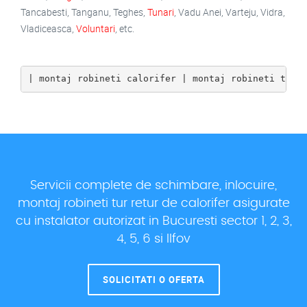
Tancabesti, Tanganu, Teghes,
Tunari
, Vadu Anei, Varteju, Vidra,
Vladiceasca,
Voluntari
, etc.
| montaj robineti calorifer | montaj robineti term
Servicii complete de schimbare, inlocuire,
montaj robineti tur retur de calorifer asigurate
cu instalator autorizat in Bucuresti sector 1, 2, 3,
4, 5, 6 si Ilfov
SOLICITATI O OFERTA