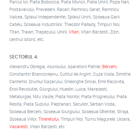
Parcul Ior, Piata Bobocica, Piata Muncii, Piata Unirii, Popa Nan,
Postavarului, Prevederii, Racari, Ramnicu Sarat, Ramnicu
Valcea, Splaiul Independentei, Splaiul Unirii, Soseaua Garii
Catelu, Soseaua Industriilor, Theodor Pallady, Timpuri Noi,
Titan, Traian, Trapezului, Unirii,
Vitan
, Vitan Barzesti, Zizin,
centrul istoric, etc.
SECTORUL 4:
Alexandru Obregia, Alunisului, Aparatorii Patriei,
Berceni
,
Constantin Brancoveanu, Cutitul de Argint, Cuza Voda, Dimitrie
Cantemir, Drumul Gazarului, Gheorghe Sincai, Emil Racovita,
Eroii Revolutiei, Giurgiului, Huedin, Luica, Marasesti,
Metalurgiei, Nitu Vasile, Piata Norilor, Piata Progresului, Piata
Resita, Piata Sudului, Pieptanari, Secuilor, Serban Voda,
Soseaua Berceni, Soseaua Giurgiului, Soseaua Oltenitei, Straja,
Soseaua Viilor,
Tineretului
, Timpuri Noi, Turnu Magurele, Uioara,
Vacaresti
, Vitan Barzesti, etc.