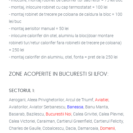
- montaj, inlocuire robinet cu cap termostatat = 100 lei
- montaj robinet de trecere pe coloana de caldura la bloc = 100
lei/buc
- montaj aerisitor manual = 50 lei
- inlocuire calorifer din otel, aluminiu la bloc(doar montare
robineti tur/retur calorifer fara robinetii de trecere pe coloana)
= 250 lei
- montaj calorifer din aluminiu, otel, fonta = pret de la 250 lei
ZONE ACOPERITE IN BUCURESTI SI ILFOV:
SECTORUL 1:
Aerogarii, Aleea Privighetorilor, Arcul de Triumf,
Aviatiei
,
Aviatorilor, Aviator Serbanescu,
Baneasa
, Banu Manta,
Basarab, Bazilescu,
Bucurestii Noi
, Calea Grivitei, Calea Plevnei,
Calea Victoriei, Caraiman, Cartierul Greenfield, Cartierul Felicity,
Charles de Gaulle, Cobalcescu, Dacia, Damaroaia,
Domenii
,