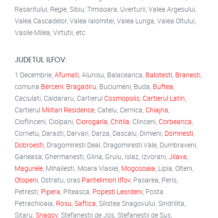
Rasaritului, Regie, Sibiu, Timisoara, Uverturii, Valea Argesului,
Valea Cascadelor, Valea Ialomitei, Valea Lunga, Valea Oltului,
Vasile Milea, Virtutii, etc.
JUDETUL ILFOV:
1 Decembrie,
Afumati
, Alunisu, Balaceanca,
Balotesti
,
Branesti
,
comuna
Berceni
,
Bragadiru
, Buciumeni, Buda,
Buftea
,
Caciulati, Caldararu, Cartierul
Cosmopolis
,
Cartierul Latin
,
Cartierul
Militari Residence
, Catelu, Cernica,
Chiajna
,
Cioflinceni, Ciolpani,
Ciorogarla
,
Chitila
, Clinceni,
Corbeanca
,
Cornetu, Darasti, Darvari, Darza, Dascalu, Dimieni,
Domnesti
,
Dobroesti
, Dragomiresti Deal, Dragomiresti Vale, Dumbraveni,
Ganeasa, Ghermanesti, Glina, Gruiu, Islaz, Izvorani,
Jilava
,
Magurele
, Mihailesti, Moara Vlasiei,
Mogosoaia
, Lipia, Olteni,
Otopeni
, Ostratu, oras
Pantelimon Ilfov
, Pasarea, Peris,
Petresti,
Pipera
, Piteasca,
Popesti Leordeni
, Posta
Petrachioaia,
Rosu
,
Saftica
, Silistea Snagovului, Sindrilita,
Sitaru,
Snagov
, Stefanestii de Jos, Stefanestii de Sus,