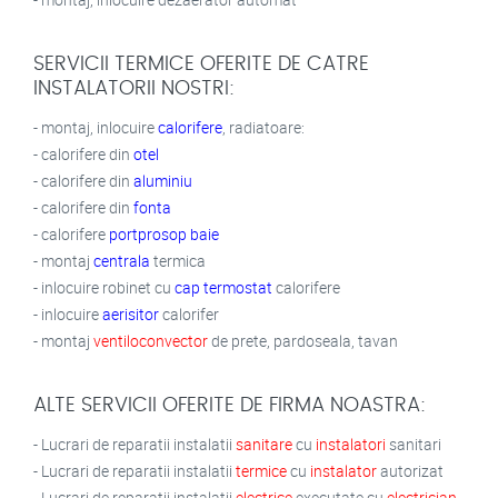
SERVICII TERMICE OFERITE DE CATRE
INSTALATORII NOSTRI:
- montaj, inlocuire
calorifere
, radiatoare:
- calorifere din
otel
- calorifere din
aluminiu
- calorifere din
fonta
- calorifere
portprosop baie
- montaj
centrala
termica
- inlocuire robinet cu
cap termostat
calorifere
- inlocuire
aerisitor
calorifer
- montaj
ventiloconvector
de prete, pardoseala, tavan
ALTE SERVICII OFERITE DE FIRMA NOASTRA:
- Lucrari de reparatii instalatii
sanitare
cu
instalatori
sanitari
- Lucrari de reparatii instalatii
termice
cu
instalator
autorizat
- Lucrari de reparatii instalatii
electrice
executate cu
electrician