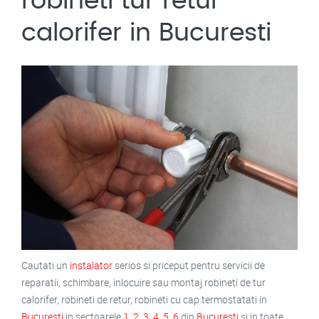
robineti tur retur
calorifer in Bucuresti
Cautati un
instalator
serios si priceput pentru servicii de
reparatii, schimbare, inlocuire sau montaj robineti de tur
calorifer, robineti de retur, robineti cu cap termostatati in
Bucuresti
in sectoarele
1
,
2
,
3
,
4
,
5
,
6
din
Bucuresti
si in toate