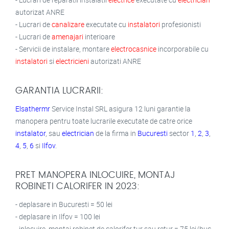
autorizat ANRE
- Lucrari de
canalizare
executate cu
instalatori
profesionisti
- Lucrari de
amenajari
interioare
- Servicii de instalare, montare
electrocasnice
incorporabile cu
instalatori
si
electricieni
autorizati ANRE
GARANTIA LUCRARII:
Elsathermr
Service Instal SRL asigura 12 luni garantie la
manopera pentru toate lucrarile executate de catre orice
instalator
, sau
electrician
de la firma in
Bucuresti
sector
1
,
2
,
3
,
4
,
5
,
6
si
Ilfov
.
PRET MANOPERA INLOCUIRE, MONTAJ
ROBINETI CALORIFER IN 2023:
- deplasare in Bucuresti = 50 lei
- deplasare in Ilfov = 100 lei
- inlocuire, montaj robinet de calorifer tur sau retur = 75 lei/buc