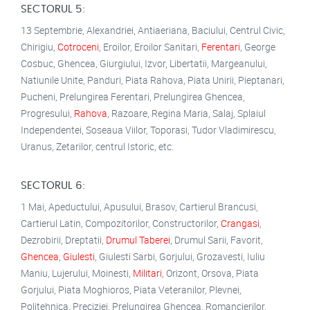
SECTORUL 5:
13 Septembrie, Alexandriei, Antiaeriana, Baciului, Centrul Civic,
Chirigiu,
Cotroceni
, Eroilor, Eroilor Sanitari,
Ferentari
, George
Cosbuc, Ghencea, Giurgiului, Izvor, Libertatii, Margeanului,
Natiunile Unite, Panduri, Piata Rahova, Piata Unirii, Pieptanari,
Pucheni, Prelungirea Ferentari, Prelungirea Ghencea,
Progresului,
Rahova
, Razoare, Regina Maria, Salaj, Splaiul
Independentei, Soseaua Viilor, Toporasi, Tudor Vladimirescu,
Uranus, Zetarilor, centrul Istoric, etc.
SECTORUL 6:
1 Mai, Apeductului, Apusului, Brasov, Cartierul Brancusi,
Cartierul Latin, Compozitorilor, Constructorilor,
Crangasi
,
Dezrobirii, Dreptatii,
Drumul Taberei
, Drumul Sarii, Favorit,
Ghencea
,
Giulesti
, Giulesti Sarbi, Gorjului, Grozavesti, Iuliu
Maniu, Lujerului, Moinesti,
Militari
, Orizont, Orsova, Piata
Gorjului, Piata Moghioros, Piata Veteranilor, Plevnei,
Politehnica, Preciziei, Prelungirea Ghencea, Romancierilor,