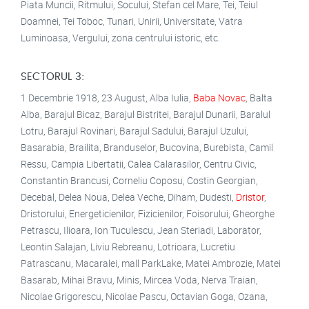
Piata Muncii, Ritmului, Socului, Stefan cel Mare, Tei, Teiul
Doamnei, Tei Toboc, Tunari, Unirii, Universitate, Vatra
Luminoasa, Vergului, zona centrului istoric, etc.
SECTORUL 3:
1 Decembrie 1918, 23 August, Alba Iulia,
Baba Novac
, Balta
Alba, Barajul Bicaz, Barajul Bistritei, Barajul Dunarii, Baralul
Lotru, Barajul Rovinari, Barajul Sadului, Barajul Uzului,
Basarabia, Brailita, Branduselor, Bucovina, Burebista, Camil
Ressu, Campia Libertatii, Calea Calarasilor, Centru Civic,
Constantin Brancusi, Corneliu Coposu, Costin Georgian,
Decebal, Delea Noua, Delea Veche, Diham, Dudesti,
Dristor
,
Dristorului, Energeticienilor, Fizicienilor, Foisorului, Gheorghe
Petrascu, Ilioara, Ion Tuculescu, Jean Steriadi, Laborator,
Leontin Salajan, Liviu Rebreanu, Lotrioara, Lucretiu
Patrascanu, Macaralei, mall ParkLake, Matei Ambrozie, Matei
Basarab, Mihai Bravu, Minis, Mircea Voda, Nerva Traian,
Nicolae Grigorescu, Nicolae Pascu, Octavian Goga, Ozana,