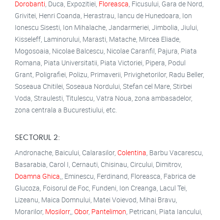
Dorobanti
, Duca, Expozitiei,
Floreasca
, Ficusului, Gara de Nord,
Grivitei, Henri Coanda, Herastrau, Iancu de Hunedoara, Ion
Ionescu Sisesti, Ion Mihalache, Jandarmeriei, Jimbolia, Jiului,
Kisseleff, Laminorului, Marasti, Matache, Mircea Eliade,
Mogosoaia, Nicolae Balcescu, Nicolae Caranfil, Pajura, Piata
Romana, Piata Universitatii, Piata Victoriei, Pipera, Podul
Grant, Poligrafiei, Polizu, Primaverii, Privighetorilor, Radu Beller,
Soseaua Chitilei, Soseaua Nordului, Stefan cel Mare, Stirbei
Voda, Straulesti, Titulescu, Vatra Noua, zona ambasadelor,
zona centrala a Bucurestiului, etc.
SECTORUL 2:
Andronache, Baicului, Calarasilor,
Colentina
, Barbu Vacarescu,
Basarabia, Carol I, Cernauti, Chisinau, Circului, Dimitrov,
Doamna Ghica
,, Eminescu, Ferdinand, Floreasca, Fabrica de
Glucoza, Foisorul de Foc, Fundeni, Ion Creanga, Lacul Tei,
Lizeanu, Maica Domnului, Matei Voievod, Mihai Bravu,
Morarilor,
Mosilorr
,,
Obor
,
Pantelimon
, Petricani, Piata Iancului,