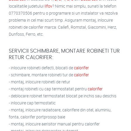
localitatile judetului
Ilfov
? Nimic mai simplu, sunati la telefon
0770370506 pentru o programare si un instalator va rezolva
problema in cel mai scurt timp. Asiguram montaj, inlocuire
robineti de calorifer marca: Callefi, Romstal, Giacomini, Herz,
Dunfoss, Ferro, etc.
SERVICII SCHIMBARE, MONTARE ROBINETI TUR
RETUR CALORIFER:
- inlocuire robineti defecti, blocati de
calorifer
- schimbare, montare robineti tur de
calorifer
- montaj, inlocuire robineti de retur
- montaj robineti cu cap termostatat pentru
calorifer
- deblocare robinet termostatat blocat pe inchis sau deschis
- inlocuire cap termostatic
- montaj, inlocuire radiatoare, calorifere din otel, aluminiu,
fonta, calorifer portprosop baie
- montaj, inlocuire aerisitor manual pentru calorifer
- montaj, inlocuire dezaerator automat